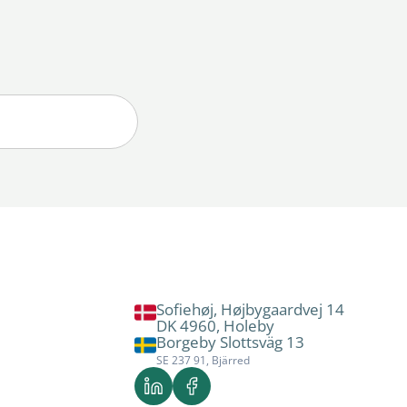
Sofiehøj, Højbygaardvej 14
DK 4960, Holeby
Borgeby Slottsväg 13
SE 237 91, Bjärred