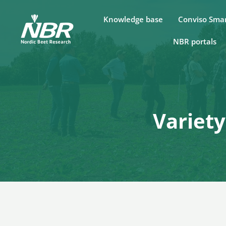
Skip
Knowledge base
Conviso Sma
to
content
NBR portals
Variety