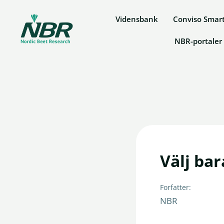
Fortsæt
Vidensbank
Conviso Smar
til
indhold
NBR-portaler
Välj ba
Forfatter:
NBR