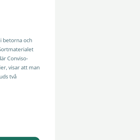
 i betorna och
Sortmaterialet
 där Conviso-
er, visar att man
uds två