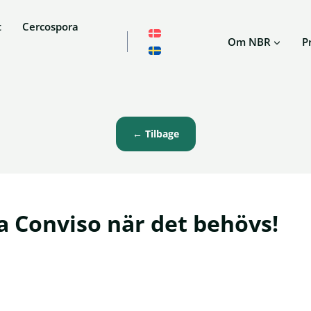
t
Cercospora
Om NBR
P
← Tilbage
ra Conviso när det behövs!