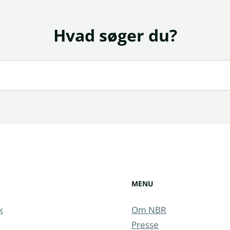
Hvad søger du?
MENU
k
Om NBR
Presse