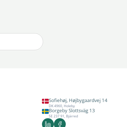
Sofiehøj, Højbygaardvej 14
DK 4960, Holeby
Borgeby Slottsväg 13
SE 237 91, Bjärred