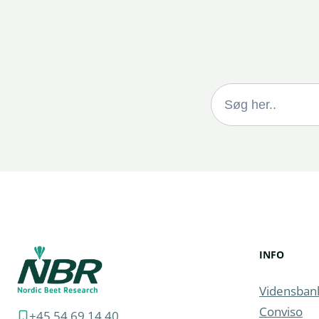
Search
for:
INFO
Vidensban
Conviso
+45 54 69 14 40