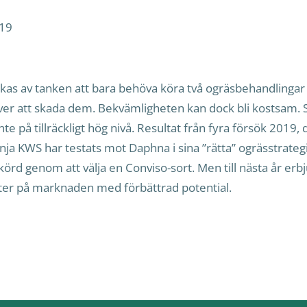
019
lockas av tanken att bara behöva köra två ogräsbehandlingar
över att skada dem. Bekvämligheten kan dock bli kostsam. 
te på tillräckligt hög nivå. Resultat från fyra försök 2019,
ja KWS har testats mot Daphna i sina ”rätta” ogrässtrategi
örd genom att välja en Conviso-sort. Men till nästa år erbj
ter på marknaden med förbättrad potential.