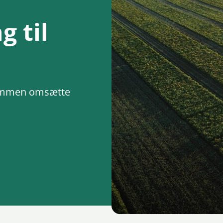
 til
 sammen omsætte