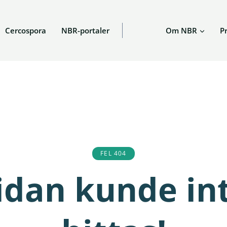
Cercospora
NBR-portaler
Om NBR
P
FEL 404
idan kunde in