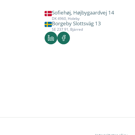
Sofiehøj, Højbygaardvej 14
DK 4960, Holeby
Borgeby Slottsväg 13
SE 237 91, Bjärred