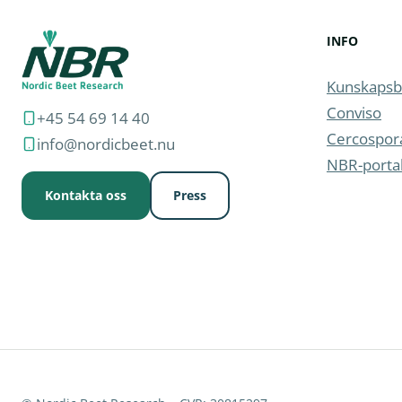
INFO
Kunskapsb
Conviso
+45 54 69 14 40
Cercospor
info@nordicbeet.nu
NBR-porta
Kontakta oss
Press