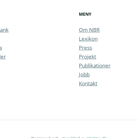
MENY
ank
Om NBR
Lexikon
a
Press
ler
Projekt
Publikationer
Jobb
Kontakt