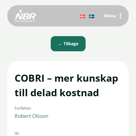
Fortsæt
til
Menu
indhold
← Tilbage
COBRI – mer kunskap
till delad kostnad
Forfatter:
Robert Olsson
ID: